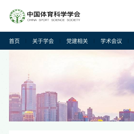
首页
关于学会
党建相关
学术会议