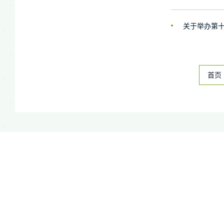
关于举办第
首页