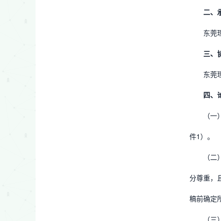
二
、
东莞
三
、
东莞
四
、
（一
件1）。
（二
分尊重，
稿前确定
（三