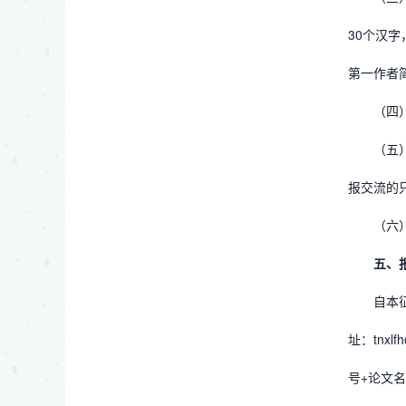
30个汉字
第一作者
（四
（五
报交流的
（六
五、
自本
址：tnx
号+论文名