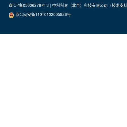
京ICP备05006278号-3
|
中科科界（北京）科技有限公司（技术支
京公网安备11010102005926号