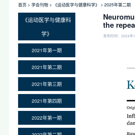
首页
>
学会刊物
>
《运动医学与健康科学》
>
2025年第二期
Neuromusc
《运动医学与健康科
the repe
学》
发布时间：2024年1
2021年第一期
2021年第二期
2021年第三期
2021年第四期
2022年第一期
2022年第二期