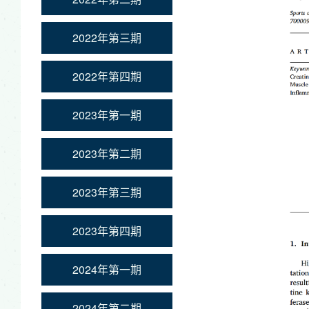
2022年第三期
2022年第四期
2023年第一期
2023年第二期
2023年第三期
2023年第四期
2024年第一期
2024年第二期