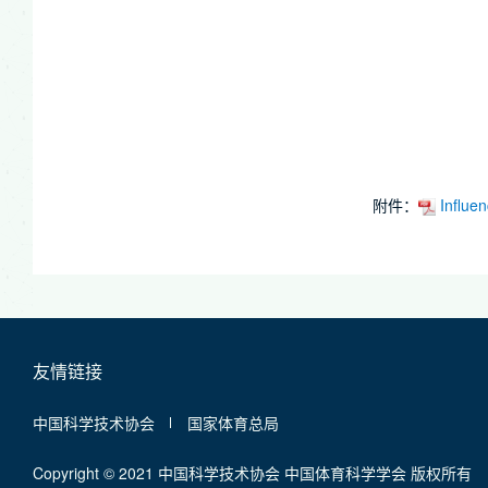
附件：
Influen
友情链接
中国科学技术协会
国家体育总局
Copyright © 2021 中国科学技术协会 中国体育科学学会 版权所有